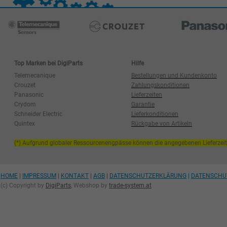
Top Marken bei DigiParts
Hilfe
Telemecanique
Bestellungen und Kundenkonto
Crouzet
Zahlungskonditionen
Panasonic
Lieferzeiten
Crydom
Garantie
Schneider Electric
Lieferkonditionen
Quintex
Rückgabe von Artikeln
(*) Aufgrund globaler Ressourcenengpässe können die angegebenen Lieferzei
HOME
|
IMPRESSUM
|
KONTAKT
|
AGB
|
DATENSCHUTZERKLÄRUNG
|
DATENSCHU
(c) Copyright by
DigiParts
, Webshop by
trade-system.at