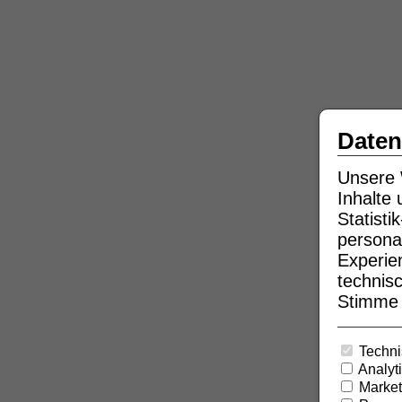
Daten
Unsere 
Inhalte
Statist
persona
Experie
technisc
Stimme b
Techni
Analyt
Market