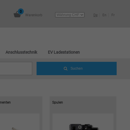
0
Warenkorb
De
En
Fr
Anschlusstechnik
EV Ladestationen
nenten
Spulen