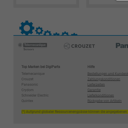
Top Marken bei DigiParts
Hilfe
Telemecanique
Bestellungen und Kunden
Crouzet
Zahlungskonditionen
Panasonic
Lieferzeiten
Crydom
Garantie
Schneider Electric
Lieferkonditionen
Quintex
Rückgabe von Artikeln
(*) Aufgrund globaler Ressourcenengpässe können die angegebenen L