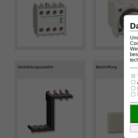
D
Uns
Coo
Wer
bes
tec
Verdrahtungszubehör
Beschriftung