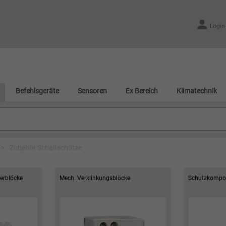
Login
Befehlsgeräte
Sensoren
Ex Bereich
Klimatechnik
>
Zubehör Schaltschütze
terblöcke
Mech. Verklinkungsblöcke
Schutzkompo