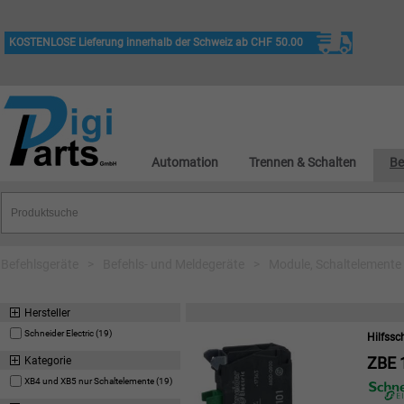
KOSTENLOSE Lieferung innerhalb der Schweiz ab CHF 50.00
Automation
Trennen & Schalten
Be
Befehlsgeräte
>
Befehls- und Meldegeräte
>
Module, Schaltelemente
Hersteller
Schneider Electric (19)
Hilfssc
ZBE 
Kategorie
XB4 und XB5 nur Schaltelemente (19)