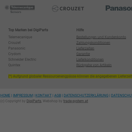
Top Marken bei DigiParts
Hilfe
Telemecanique
Bestellungen und Kundenkonto
Crouzet
Zahlungskonditionen
Panasonic
Lieferzeiten
Crydom
Garantie
Schneider Electric
Lieferkonditionen
Quintex
Rückgabe von Artikeln
(*) Aufgrund globaler Ressourcenengpässe können die angegebenen Lieferzei
HOME
|
IMPRESSUM
|
KONTAKT
|
AGB
|
DATENSCHUTZERKLÄRUNG
|
DATENSCHU
(c) Copyright by
DigiParts
, Webshop by
trade-system.at