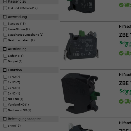
Passend zu
XB4 und XB5 Serie (19)
Anwendung
Standard (13)
Hilfssc
Kleine Ströme (2)
ZBE 
Staubhaltige Umgebung (2)
Gestuft schaltend (2)
Ausführung
Einfach (16)
Doppelt (3)
Funktion
Hilfssc
1x NO (7)
ZBE 
1x NC (7)
2x NO (1)
2x NC (1)
NO + NC (1)
Voreilend NO (1)
Nacheilend NC (1)
Befestigungsadapter
Hilfssc
ohne (19)