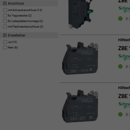
ZBE 
Anschluss
mit Schraubanschluss (13)
für Tegostecker (2)
Ø 3
für Leiterplattenmontage (2)
mit Flachsteckanschluss (2)
Erweiterbar
Hilfssc
Ja (13)
ZBE 
Nein (6)
Ø 3
Hilfssc
ZBE 
Ø 3