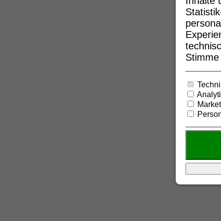
Inhalte
Statist
persona
Experie
technisc
Stimme b
Techni
Analyt
Market
Person