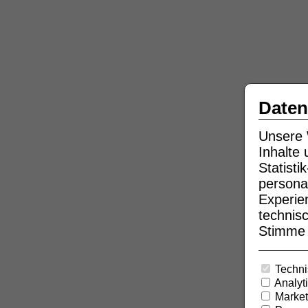
Daten
Unsere 
Inhalte
Statist
persona
Experie
technisc
Stimme b
Techni
Analyt
Market