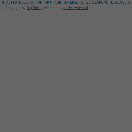
HOME
|
IMPRESSUM
|
KONTAKT
|
AGB
|
DATENSCHUTZERKLÄRUNG
|
DATENSCHU
(c) Copyright by
DigiParts
, Webshop by
trade-system.at