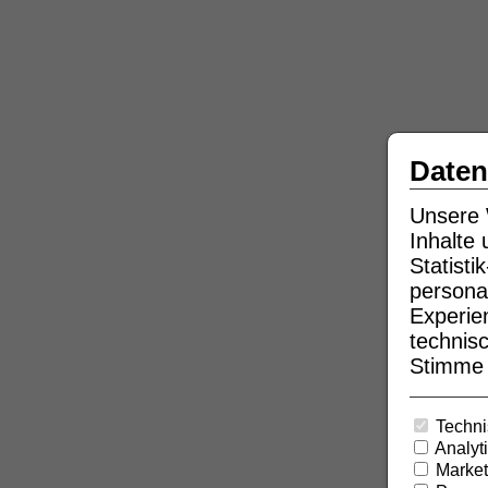
Daten
Unsere 
Inhalte
Statist
persona
Experie
technisc
Stimme b
Techni
Analyt
Market