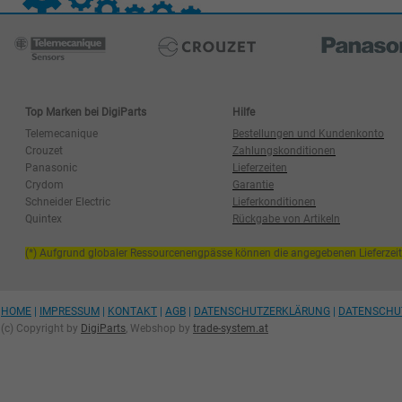
Top Marken bei DigiParts
Hilfe
Telemecanique
Bestellungen und Kundenkonto
Crouzet
Zahlungskonditionen
Panasonic
Lieferzeiten
Crydom
Garantie
Schneider Electric
Lieferkonditionen
Quintex
Rückgabe von Artikeln
(*) Aufgrund globaler Ressourcenengpässe können die angegebenen Lieferzei
HOME
|
IMPRESSUM
|
KONTAKT
|
AGB
|
DATENSCHUTZERKLÄRUNG
|
DATENSCHU
(c) Copyright by
DigiParts
, Webshop by
trade-system.at