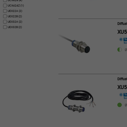
UCX424 (4)
UCX424Z (1)
UEX22A (2)
UEX22B (2)
UEX32A (2)
Diffu
UEX32B (2)
XU5
Ø
Diffu
XU5
Ø