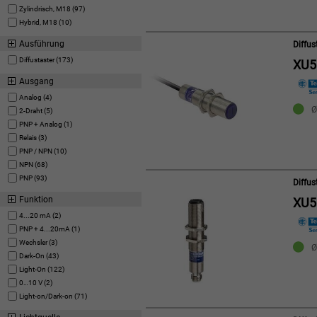
Zylindrisch, M18 (97)
Hybrid, M18 (10)
Ausführung
Diffu
Diffustaster (173)
XU
Ausgang
Analog (4)
Ø
2-Draht (5)
PNP + Analog (1)
Relais (3)
PNP / NPN (10)
NPN (68)
PNP (93)
Diffu
Funktion
XU
4...20 mA (2)
PNP + 4...20mA (1)
Wechsler (3)
Ø
Dark-On (43)
Light-On (122)
0…10 V (2)
Light-on/Dark-on (71)