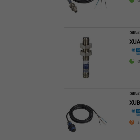
Ø
Diffu
XUA
Ø
Diffu
XU
a