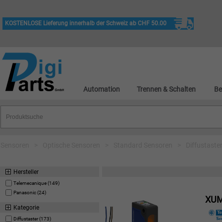
KOSTENLOSE Lieferung innerhalb der Schweiz ab CHF 50.00
Automation
Trennen & Schalten
Be
Sensoren
>
Optische Sensoren
>
Standard Sensoren
>
Diffustaste
Hersteller
Telemecanique (149)
Panasonic (24)
XU
Kategorie
Diffustaster (173)