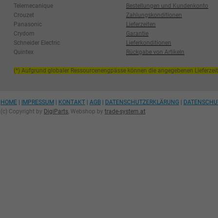
Telemecanique
Bestellungen und Kundenkonto
Crouzet
Zahlungskonditionen
Panasonic
Lieferzeiten
Crydom
Garantie
Schneider Electric
Lieferkonditionen
Quintex
Rückgabe von Artikeln
(*) Aufgrund globaler Ressourcenengpässe können die angegebenen Lieferzei
HOME
|
IMPRESSUM
|
KONTAKT
|
AGB
|
DATENSCHUTZERKLÄRUNG
|
DATENSCHU
(c) Copyright by
DigiParts
, Webshop by
trade-system.at