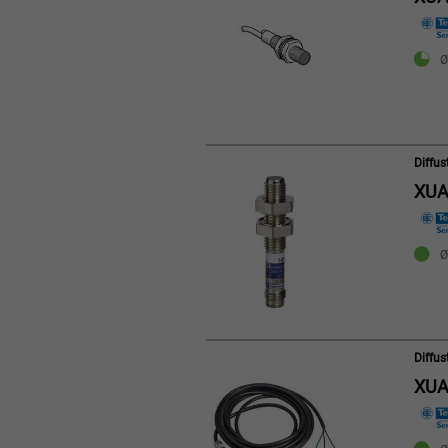
Ø
Diffu
XUA
Ø
Diffu
XUA