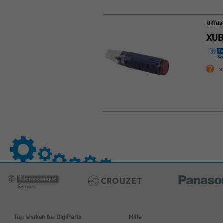
Diffu
XU
a
Top Marken bei DigiParts
Hilfe