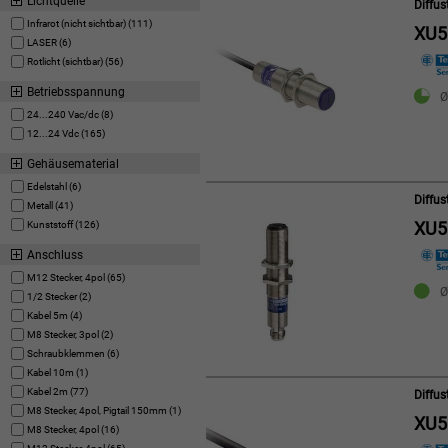
Lichtquelle
Diffu
Infrarot (nicht sichtbar) (111)
XU
LASER (6)
Rotlicht (sichtbar) (56)
Betriebsspannung
Ø
24...240 Vac/dc (8)
12...24 Vdc (165)
Gehäusematerial
Edelstahl (6)
Diffu
Metall (41)
XU
Kunststoff (126)
Anschluss
M12 Stecker, 4pol (65)
Ø
1/2 Stecker (2)
Kabel 5m (4)
M8 Stecker, 3pol (2)
Schraubklemmen (6)
Kabel 10m (1)
Kabel 2m (77)
Diffu
M8 Stecker, 4pol, Pigtail 150mm (1)
XU
M8 Stecker, 4pol (16)