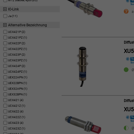
M12 Stecker, 4pol (65)
IO-Link
a
Ja (11)
Alternative Bezeichnung
UCX421P (2)
UCX421PZ (1)
Diffu
UCX422P (2)
UCX422PZ (1)
XU5
UCX423P (2)
UCX423PZ (1)
UCX424P (2)
Ø
UCX424PZ (1)
UEX22APN (1)
UEX22BPN (1)
UEX32APN (1)
UEX32BPN (1)
UCX421 (4)
Diffu
UCX421Z (1)
XU
UCX422 (4)
UCX422Z (1)
UCX423 (4)
Ø
UCX423Z (1)