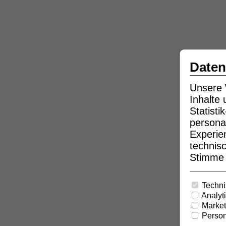
Daten
Unsere 
Inhalte
Statist
persona
Experie
technisc
Stimme b
Techni
Analyt
Market
Person