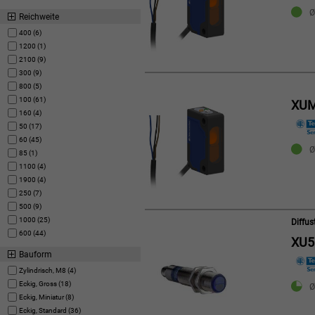
Ø
Reichweite
400 (6)
1200 (1)
2100 (9)
300 (9)
800 (5)
100 (61)
XU
160 (4)
50 (17)
60 (45)
Ø
85 (1)
1100 (4)
1900 (4)
250 (7)
500 (9)
1000 (25)
Diffu
600 (44)
XU5
Bauform
Zylindrisch, M8 (4)
Eckig, Gross (18)
Ø
Eckig, Miniatur (8)
Eckig, Standard (36)