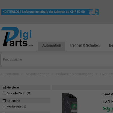
KOSTENLOSE Lieferung innerhalb der Schweiz ab CHF 50.00
Automation
Trennen & Schalten
Be
Automation
>
Motorabgänge
>
Einfacher Motorabgang
>
Hybrids
Hersteller
Schneider Electric (32)
Direkts
LZ1 
Kategorie
Hybridstarter (32)