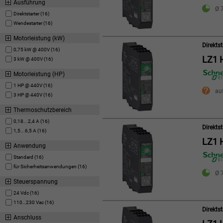
Ausführung
Ø 7
Direktstarter (16)
Wendestarter (16)
Motorleistung (kW)
Direkts
0,75 kW @ 400V (16)
LZ1 
3 kW @ 400V (16)
Motorleistung (HP)
1 HP @ 440V (16)
au
3 HP @ 440V (16)
Thermoschutzbereich
0,18...2,4 A (16)
Direkts
1,5...6,5 A (16)
LZ1 
Anwendung
Standard (16)
für Sicherheitsanwendungen (16)
Ø 7
Steuerspannung
24 Vdc (16)
110…230 Vac (16)
Direkts
Anschluss