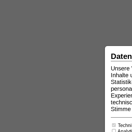
Daten
Unsere 
Inhalte
Statist
persona
Experie
technisc
Stimme b
Techni
Analyt