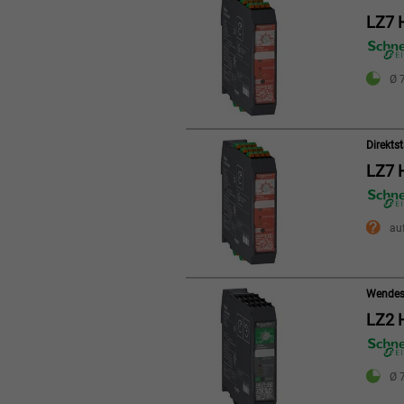
LZ7 
Ø 7
Direkts
LZ7 
au
Wendest
LZ2 
Ø 7