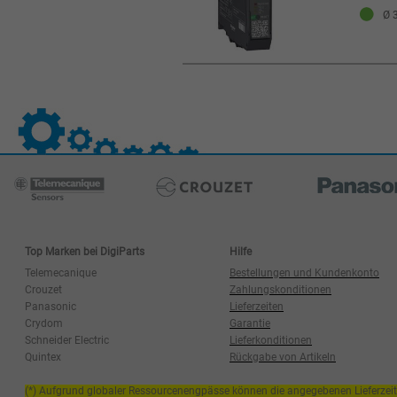
Ø 3
Top Marken bei DigiParts
Hilfe
Telemecanique
Bestellungen und Kundenkonto
Crouzet
Zahlungskonditionen
Panasonic
Lieferzeiten
Crydom
Garantie
Schneider Electric
Lieferkonditionen
Quintex
Rückgabe von Artikeln
(*) Aufgrund globaler Ressourcenengpässe können die angegebenen Lieferzei