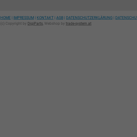
HOME
|
IMPRESSUM
|
KONTAKT
|
AGB
|
DATENSCHUTZERKLÄRUNG
|
DATENSCHU
(c) Copyright by
DigiParts
, Webshop by
trade-system.at