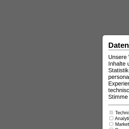
Daten
Unsere 
Inhalte
Statist
persona
Experie
technisc
Stimme b
Techni
Analyt
Market