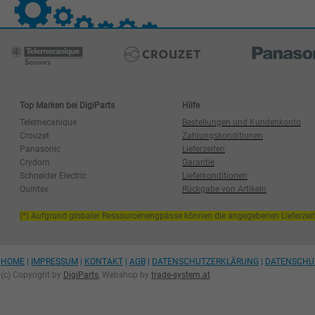
Top Marken bei DigiParts
Hilfe
Telemecanique
Bestellungen und Kundenkonto
Crouzet
Zahlungskonditionen
Panasonic
Lieferzeiten
Crydom
Garantie
Schneider Electric
Lieferkonditionen
Quintex
Rückgabe von Artikeln
(*) Aufgrund globaler Ressourcenengpässe können die angegebenen Lieferzei
HOME
|
IMPRESSUM
|
KONTAKT
|
AGB
|
DATENSCHUTZERKLÄRUNG
|
DATENSCHU
(c) Copyright by
DigiParts
, Webshop by
trade-system.at