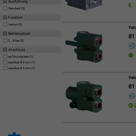
Ausführung
Standard (3)
Funktion
Venturi (3)
Vak
Betriebsdruck
81
2...8 bar (3)
Anschluss
auf Grundplatte (1)
steckbar Ø 4 mm (1)
steckbar Ø 6 mm (1)
Vak
81