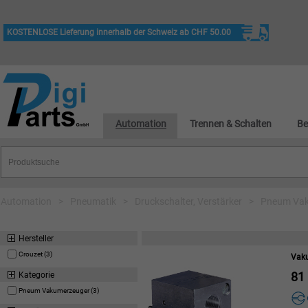
KOSTENLOSE Lieferung innerhalb der Schweiz ab CHF 50.00
Automation
Trennen & Schalten
Be
Automation
>
Pneumatik
>
Druckschalter, Verstärker
>
Pneum Vak
Hersteller
Crouzet (3)
Vak
81
Kategorie
Pneum Vakumerzeuger (3)