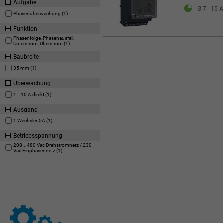
Aufgabe
Ø 7 - 15 A
Phasenüberwachung (1)
Funktion
Phasenfolge, Phasenausfall,
Unterstrom, Überstrom (1)
Baubreite
35 mm (1)
Überwachung
1...10 A direkt (1)
Ausgang
1 Wechsler, 5A (1)
Betriebsspannung
208...480 Vac Drehstromnetz / 230
Vac Einphasennetz (1)