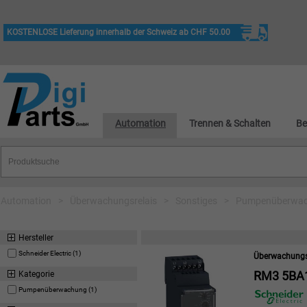
KOSTENLOSE Lieferung innerhalb der Schweiz ab CHF 50.00
Automation
Trennen & Schalten
Be
Automation
>
Überwachungsrelais
>
Sonstiges
>
Pumpenüberwa
Hersteller
Schneider Electric (1)
Überwachungs
RM3 5BA
Kategorie
Pumpenüberwachung (1)