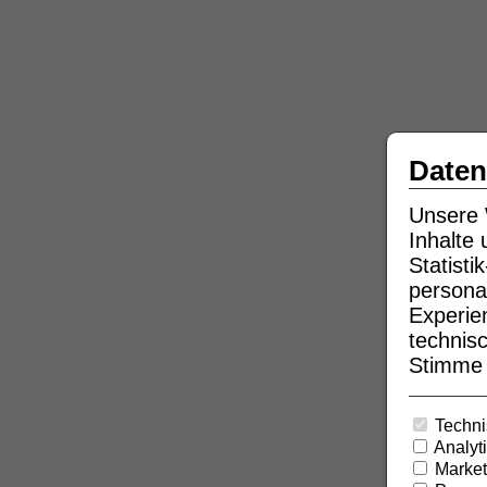
Daten
Unsere 
Inhalte
Statist
persona
Experie
technisc
Stimme b
Techni
Analyt
Market