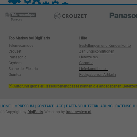
Top Marken bei DigiParts
Hilfe
Telemecanique
Bestellungen und Kundenkonto
Crouzet
Zahlungskonditionen
Panasonic
Lieferzeiten
Crydom
Garantie
Schneider Electric
Lieferkonditionen
Quintex
Rückgabe von Artikeln
(*) Aufgrund globaler Ressourcenengpässe können die angegebenen Lieferzei
HOME
|
IMPRESSUM
|
KONTAKT
|
AGB
|
DATENSCHUTZERKLÄRUNG
|
DATENSCHU
(c) Copyright by
DigiParts
, Webshop by
trade-system.at