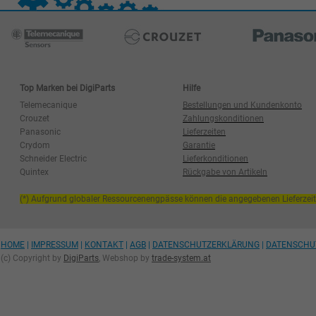
Top Marken bei DigiParts
Hilfe
Telemecanique
Bestellungen und Kundenkonto
Crouzet
Zahlungskonditionen
Panasonic
Lieferzeiten
Crydom
Garantie
Schneider Electric
Lieferkonditionen
Quintex
Rückgabe von Artikeln
(*) Aufgrund globaler Ressourcenengpässe können die angegebenen Lieferzei
HOME
|
IMPRESSUM
|
KONTAKT
|
AGB
|
DATENSCHUTZERKLÄRUNG
|
DATENSCHU
(c) Copyright by
DigiParts
, Webshop by
trade-system.at