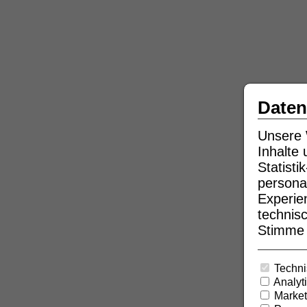
Daten
Unsere 
Inhalte
Statist
persona
Experie
technisc
Stimme b
Techni
Analyt
Market