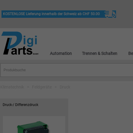
KOSTENLOSE Lieferung innerhalb der Schweiz ab CHF 50.00
Automation
Trennen & Schalten
Be
Klimatechnik
>
Feldgeräte
>
Druck
Druck-/ Differenzdruck