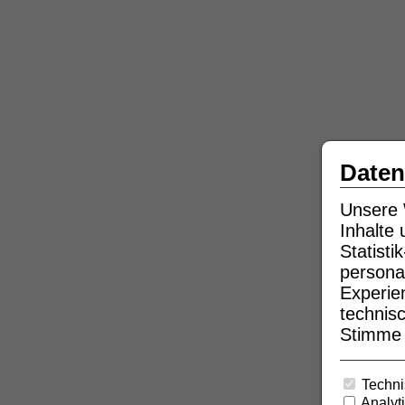
Daten
Unsere 
Inhalte
Statist
persona
Experie
technisc
Stimme b
Techni
Analyt