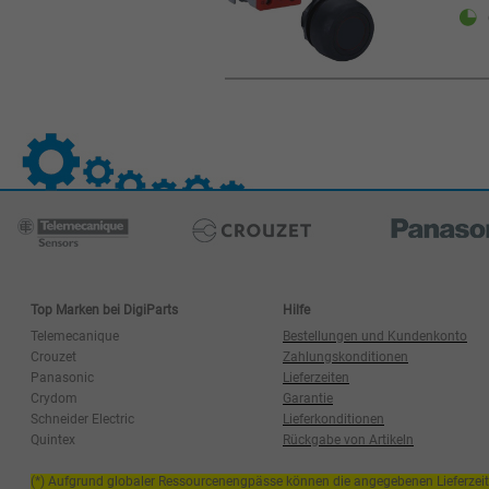
Top Marken bei DigiParts
Hilfe
Telemecanique
Bestellungen und Kundenkonto
Crouzet
Zahlungskonditionen
Panasonic
Lieferzeiten
Crydom
Garantie
Schneider Electric
Lieferkonditionen
Quintex
Rückgabe von Artikeln
(*) Aufgrund globaler Ressourcenengpässe können die angegebenen Lieferzei