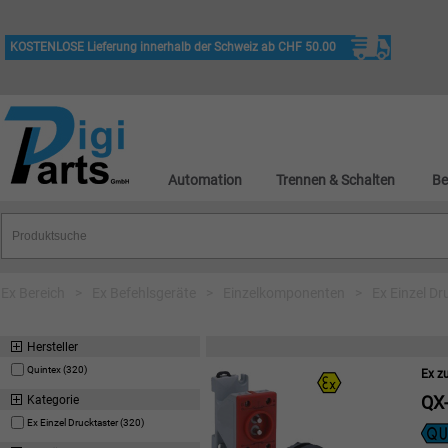
KOSTENLOSE Lieferung innerhalb der Schweiz ab CHF 50.00
Automation
Trennen & Schalten
Be
Ex Bereich
>
Ex Befehlsgeräte
>
Einzelkomponenten
>
Ex Einzel Dr
Hersteller
Quintex (320)
Ex z
QX-
Kategorie
Ex Einzel Drucktaster (320)