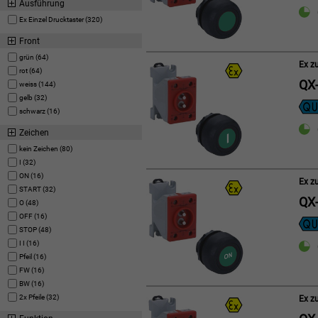
Ausführung
Ex Einzel Drucktaster (320)
Front
grün (64)
Ex z
rot (64)
QX-
weiss (144)
gelb (32)
schwarz (16)
Zeichen
kein Zeichen (80)
I (32)
ON (16)
Ex z
START (32)
QX-
O (48)
OFF (16)
STOP (48)
I I (16)
Pfeil (16)
FW (16)
BW (16)
2x Pfeile (32)
Ex z