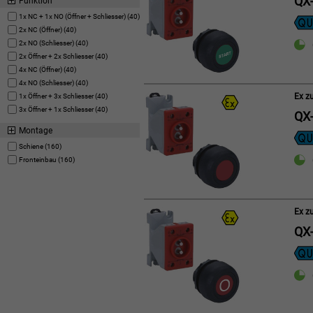
QX-
Funktion
1x NC + 1x NO (Öffner + Schliesser) (40)
2x NC (Öffner) (40)
2x NO (Schliesser) (40)
2x Öffner + 2x Schliesser (40)
4x NC (Öffner) (40)
4x NO (Schliesser) (40)
Ex z
1x Öffner + 3x Schliesser (40)
3x Öffner + 1x Schliesser (40)
QX-
Montage
Schiene (160)
Fronteinbau (160)
Ex z
QX-