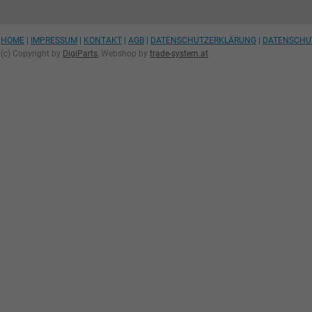
HOME
|
IMPRESSUM
|
KONTAKT
|
AGB
|
DATENSCHUTZERKLÄRUNG
|
DATENSCHU
(c) Copyright by
DigiParts
, Webshop by
trade-system.at