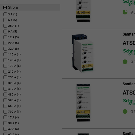
Strom
Ø 
3 A (1)
6 A (5)
25 A (1)
9 A (5)
Sanftan
12 A (5)
ATS
22 A (5)
32 A (8)
110 A (4)
140 A (4)
Ø 3
170 A (4)
210 A (4)
250 A (4)
320 A (4)
Sanftan
410 A (4)
ATS0
480 A (4)
590 A (4)
660 A (1)
Ø 3
790 A (1)
17 A (4)
38 A (1)
47 A (4)
Sanftan
62 A (4)