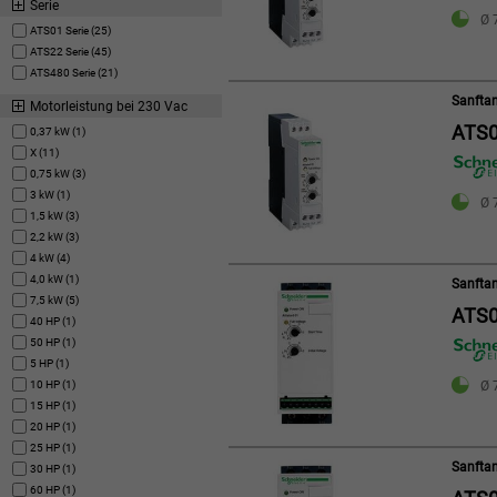
Serie
Ø 
ATS01 Serie (25)
ATS22 Serie (45)
ATS480 Serie (21)
Sanftan
Motorleistung bei 230 Vac
ATS0
0,37 kW (1)
X (11)
0,75 kW (3)
3 kW (1)
Ø 
1,5 kW (3)
2,2 kW (3)
4 kW (4)
4,0 kW (1)
Sanftan
7,5 kW (5)
ATS0
40 HP (1)
50 HP (1)
5 HP (1)
10 HP (1)
Ø 
15 HP (1)
20 HP (1)
25 HP (1)
Sanftan
30 HP (1)
60 HP (1)