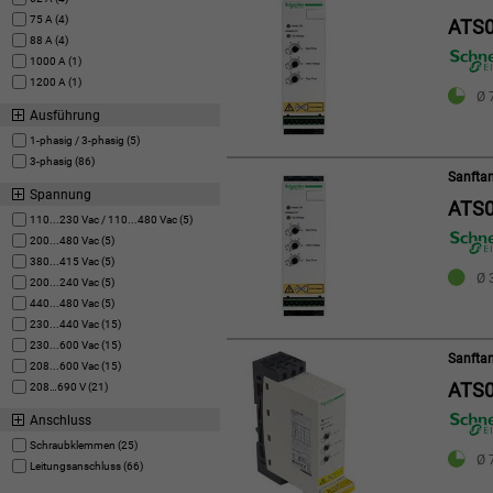
75 A (4)
ATS0
88 A (4)
1000 A (1)
1200 A (1)
Ø 
Ausführung
1-phasig / 3-phasig (5)
3-phasig (86)
Sanftan
Spannung
ATS
110...230 Vac / 110...480 Vac (5)
200...480 Vac (5)
380...415 Vac (5)
Ø 3
200...240 Vac (5)
440...480 Vac (5)
230...440 Vac (15)
230...600 Vac (15)
Sanftan
208...600 Vac (15)
ATS0
208…690 V (21)
Anschluss
Schraubklemmen (25)
Ø 
Leitungsanschluss (66)