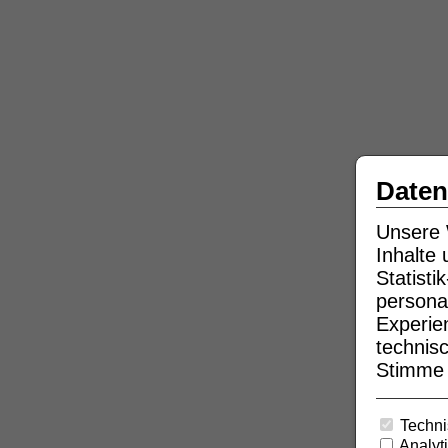
Daten
Unsere 
Inhalte
Statist
persona
Experie
technisc
Stimme b
Techni
Analyt