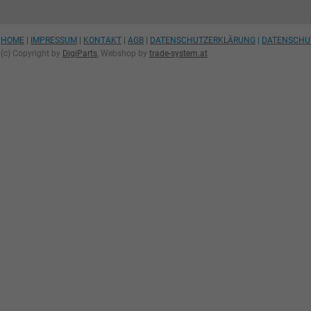
HOME
|
IMPRESSUM
|
KONTAKT
|
AGB
|
DATENSCHUTZERKLÄRUNG
|
DATENSCHU
(c) Copyright by
DigiParts
, Webshop by
trade-system.at