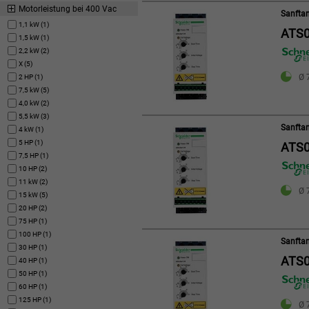
Motorleistung bei 400 Vac
Sanftan
1,1 kW (1)
ATS
1,5 kW (1)
2,2 kW (2)
X (5)
Ø 
2 HP (1)
7,5 kW (5)
4,0 kW (2)
5,5 kW (3)
Sanftan
4 kW (1)
5 HP (1)
ATS0
7,5 HP (1)
10 HP (2)
11 kW (2)
Ø 
15 kW (5)
20 HP (2)
75 HP (1)
100 HP (1)
Sanftan
30 HP (1)
ATS0
40 HP (1)
50 HP (1)
60 HP (1)
125 HP (1)
Ø 