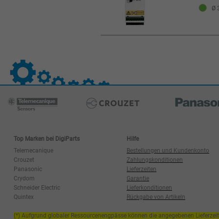
Ø 3
Top Marken bei DigiParts
Hilfe
Telemecanique
Bestellungen und Kundenkonto
Crouzet
Zahlungskonditionen
Panasonic
Lieferzeiten
Crydom
Garantie
Schneider Electric
Lieferkonditionen
Quintex
Rückgabe von Artikeln
(*) Aufgrund globaler Ressourcenengpässe können die angegebenen Lieferzei