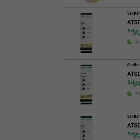
Sanftan
ATS0
Ø 
Sanftan
ATS
Ø 
Sanftan
ATS0