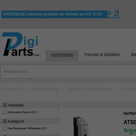
KOSTENLOSE Lieferung innerhalb der Schweiz ab CHF 50.00
Automation
Trennen & Schalten
Be
Automation
>
Motorabgänge
>
Einfacher Motorabgang
>
Sanftanl
Hersteller
Schneider Electric (91)
Sanftan
ATS0
Kategorie
Sanftanlasser, Softstarter (91)