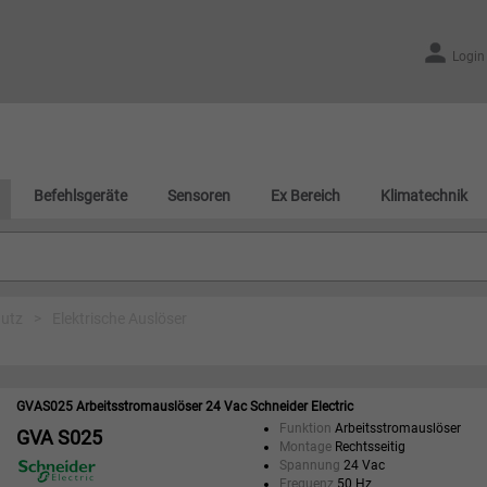
Login
Befehlsgeräte
Sensoren
Ex Bereich
Klimatechnik
utz
>
Elektrische Auslöser
GVAS025 Arbeitsstromauslöser 24 Vac Schneider Electric
Funktion
Arbeitsstromauslöser
GVA S025
Montage
Rechtsseitig
Spannung
24 Vac
Frequenz
50 Hz