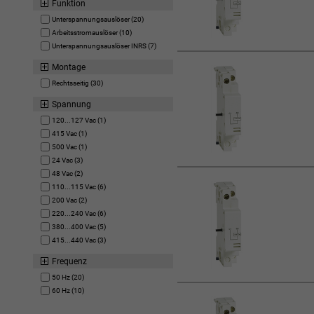
Funktion
Unterspannungsauslöser (20)
Arbeitsstromauslöser (10)
Unterspannungsauslöser INRS (7)
Montage
Rechtsseitig (30)
Spannung
120...127 Vac (1)
415 Vac (1)
500 Vac (1)
24 Vac (3)
48 Vac (2)
110...115 Vac (6)
200 Vac (2)
220...240 Vac (6)
380...400 Vac (5)
415...440 Vac (3)
Frequenz
50 Hz (20)
60 Hz (10)