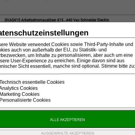
GVAS415 Arbeitsstromauslöser 415...440 Vac Schneider Electric
Funktion
Arbeitsstromauslöser
GVA S415
atenschutzeinstellungen
Montage
Rechtsseitig
Spannung
415...440 Vac
Frequenz
50 Hz
ere Website verwendet Cookies sowie Third-Party-Inhalte und
Ø 7 - 15 Arbeitstage (*)
kies auch von außerhalb der EU, zu Statistik- und
bezwecken, um Inhalte zu personalisieren, aber auch um eine
sere User-Experience zu erreichen. Einige davon sind aus
hnischer Sicht essentiell, manche sind optional. Stimme bitte zu
GVAU025 Unterspannungsauslöser 24 Vac Schneider Electric
Funktion
Unterspannungsauslöser
GVA U025
Montage
Rechtsseitig
Technisch essentielle Cookies
Spannung
24 Vac
Analytics Cookies
Frequenz
50 Hz
Marketing Cookies
auf Anfrage
Personalisierte Cookies
GVAU055 Unterspannungsauslöser 48 Vac Schneider Electric
Funktion
Unterspannungsauslöser
GVA U055
Montage
Rechtsseitig