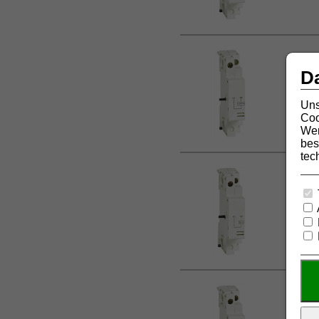
D
Uns
Coo
Wer
bes
tec