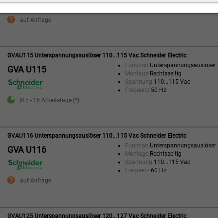
Spannung
48 Vac
Frequenz
50 Hz
auf Anfrage
GVAU115 Unterspannungsauslöser 110...115 Vac Schneider Electric
Funktion
Unterspannungsauslöser
GVA U115
Montage
Rechtsseitig
Spannung
110...115 Vac
Frequenz
50 Hz
Ø 7 - 15 Arbeitstage (*)
GVAU116 Unterspannungsauslöser 110...115 Vac Schneider Electric
Funktion
Unterspannungsauslöser
GVA U116
Montage
Rechtsseitig
Spannung
110...115 Vac
Frequenz
60 Hz
auf Anfrage
GVAU125 Unterspannungsauslöser 120...127 Vac Schneider Electric