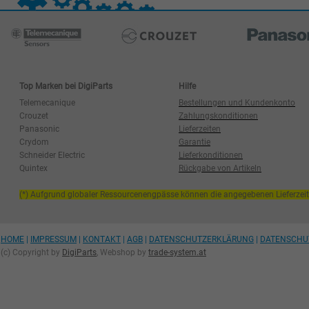
Top Marken bei DigiParts
Hilfe
Telemecanique
Bestellungen und Kundenkonto
Crouzet
Zahlungskonditionen
Panasonic
Lieferzeiten
Crydom
Garantie
Schneider Electric
Lieferkonditionen
Quintex
Rückgabe von Artikeln
(*) Aufgrund globaler Ressourcenengpässe können die angegebenen Lieferzei
HOME
|
IMPRESSUM
|
KONTAKT
|
AGB
|
DATENSCHUTZERKLÄRUNG
|
DATENSCHU
(c) Copyright by
DigiParts
, Webshop by
trade-system.at