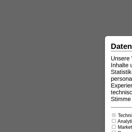
Daten
Unsere 
Inhalte
Statist
persona
Experie
technisc
Stimme b
Techni
Analyt
Market