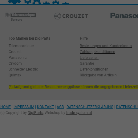
Top Marken bei DigiParts
Hilfe
Telemecanique
Bestellungen und Kundenkonto
Crouzet
Zahlungskonditionen
Panasonic
Lieferzeiten
Crydom
Garantie
Schneider Electric
Lieferkonditionen
Quintex
Rückgabe von Artikeln
(*) Aufgrund globaler Ressourcenengpässe können die angegebenen Lieferzei
HOME
|
IMPRESSUM
|
KONTAKT
|
AGB
|
DATENSCHUTZERKLÄRUNG
|
DATENSCHU
(c) Copyright by
DigiParts
, Webshop by
trade-system.at