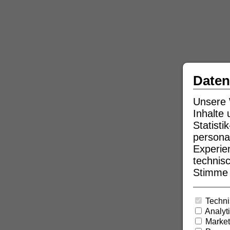
Daten
Unsere 
Inhalte
Statist
persona
Experie
technisc
Stimme b
Techni
Analyt
Market