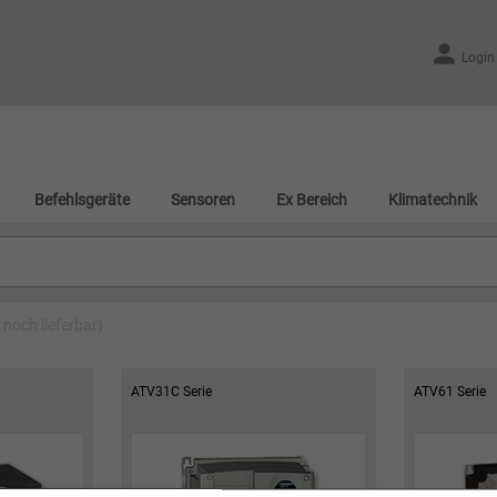
Login
Befehlsgeräte
Sensoren
Ex Bereich
Klimatechnik
 noch lieferbar)
ATV31C Serie
ATV61 Serie