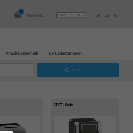
0
Warenkorb
De
En
Fr
Anschlusstechnik
EV Ladestationen
ATV71 Serie