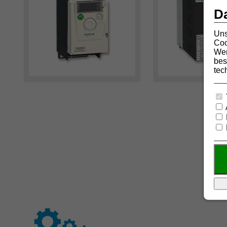
D
Uns
Coo
Wer
bes
tec