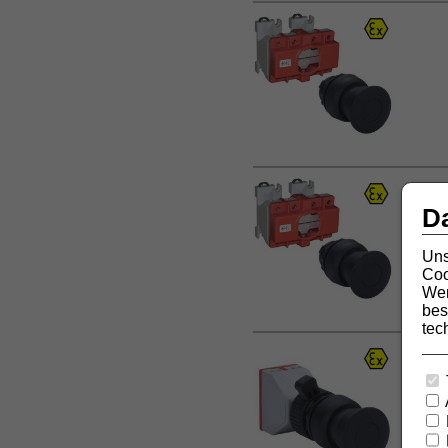
D
Uns
Coo
Wer
bes
tec