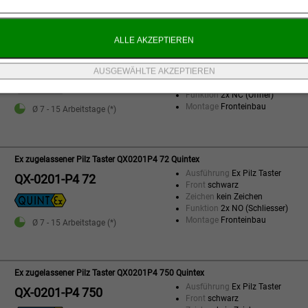
Ex zugelassener Pilz Taster QX0201P4 71 Quintex
Ausführung
Ex Pilz Taster
QX-0201-P4 71
Front
schwarz
Zeichen
kein Zeichen
Funktion
2x NC (Öffner)
Montage
Fronteinbau
Ø 7 - 15 Arbeitstage (*)
Ex zugelassener Pilz Taster QX0201P4 72 Quintex
Ausführung
Ex Pilz Taster
QX-0201-P4 72
Front
schwarz
Zeichen
kein Zeichen
Funktion
2x NO (Schliesser)
Montage
Fronteinbau
Ø 7 - 15 Arbeitstage (*)
Ex zugelassener Pilz Taster QX0201P4 750 Quintex
Ausführung
Ex Pilz Taster
QX-0201-P4 750
Front
schwarz