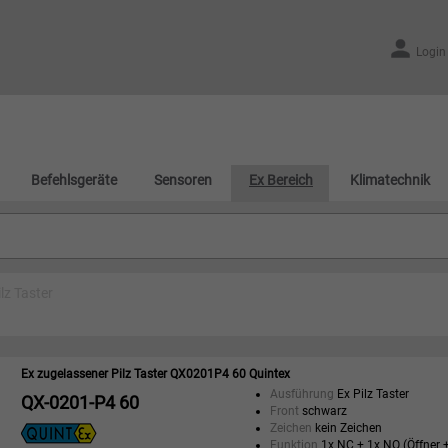
Login
Befehlsgeräte
Sensoren
Ex Bereich
Klimatechnik
ilz Taster
Ex zugelassener Pilz Taster QX0201P4 60 Quintex
Ausführung
Ex Pilz Taster
QX-0201-P4 60
Front
schwarz
Zeichen
kein Zeichen
Funktion
1x NC + 1x NO (Öffner +