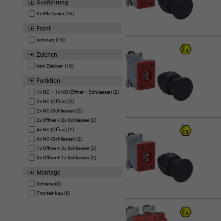
Ausführung
Ex Pilz Taster (16)
Front
schwarz (16)
Zeichen
kein Zeichen (16)
Funktion
1x NC + 1x NO (Öffner + Schliesser) (2)
2x NC (Öffner) (2)
2x NO (Schliesser) (2)
2x Öffner + 2x Schliesser (2)
4x NC (Öffner) (2)
4x NO (Schliesser) (2)
1x Öffner + 3x Schliesser (2)
3x Öffner + 1x Schliesser (2)
Montage
Schiene (8)
Fronteinbau (8)