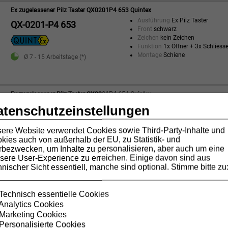
Ex zugelassener Pilz Taster QX0201P4 653 Quintex
Ausführung
Ex Pilz Taster
QX-0201-P4 653
Front
schwarz
Zeichen
kein Zeichen
Funktion
1x Öffner + 3x Schliesse
Montage
Schiene
Ø 7 - 15 Arbeitstage (*)
Ex zugelassener Pilz Taster QX0201P4 654 Quintex
Ausführung
Ex Pilz Taster
atenschutzeinstellungen
QX-0201-P4 654
Front
schwarz
Zeichen
kein Zeichen
ere Website verwendet Cookies sowie Third-Party-Inhalte und
Funktion
3x Öffner + 1x Schliesse
kies auch von außerhalb der EU, zu Statistik- und
Montage
Schiene
Ø 7 - 15 Arbeitstage (*)
bezwecken, um Inhalte zu personalisieren, aber auch um eine
sere User-Experience zu erreichen. Einige davon sind aus
hnischer Sicht essentiell, manche sind optional. Stimme bitte zu
Ex zugelassener Pilz Taster QX0201P4 70 Quintex
Ausführung
Ex Pilz Taster
QX-0201-P4 70
Technisch essentielle Cookies
Front
schwarz
Analytics Cookies
Zeichen
kein Zeichen
Marketing Cookies
Funktion
1x NC + 1x NO (Öffner +
Montage
Fronteinbau
Personalisierte Cookies
Ø 7 - 15 Arbeitstage (*)