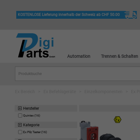
KOSTENLOSE Lieferung innerhalb der Schweiz ab CHF 50.00
Automation
Trennen & Schalten
Ex Bereich
>
Ex Befehlsgeräte
>
Einzelkomponenten
>
Ex P
Hersteller
Quintex (16)
Kategorie
Ex Pilz Taster (16)