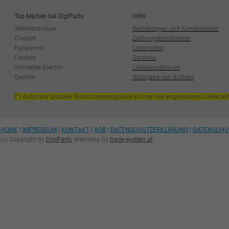
Top Marken bei DigiParts
Hilfe
Telemecanique
Bestellungen und Kundenkonto
Crouzet
Zahlungskonditionen
Panasonic
Lieferzeiten
Crydom
Garantie
Schneider Electric
Lieferkonditionen
Quintex
Rückgabe von Artikeln
(*) Aufgrund globaler Ressourcenengpässe können die angegebenen Lieferzei
HOME
|
IMPRESSUM
|
KONTAKT
|
AGB
|
DATENSCHUTZERKLÄRUNG
|
DATENSCHU
(c) Copyright by
DigiParts
, Webshop by
trade-system.at