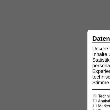
Daten
Unsere 
Inhalte
Statist
persona
Experie
technisc
Stimme b
Techni
Analyt
Market