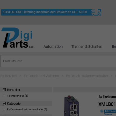
KOSTENLOSE Lieferung innerhalb der Schweiz ab CHF 50.00
Automation
Trennen & Schalten
Be
Ex Bereich
>
Ex Druck und Vakuum
>
Ex Druck- Vakuumschalter
>
Hersteller
Telemecanique (5)
Ex Elektrom
XMLB01
Kategorie
Ex Druck- und Vakuumsschalter (5)