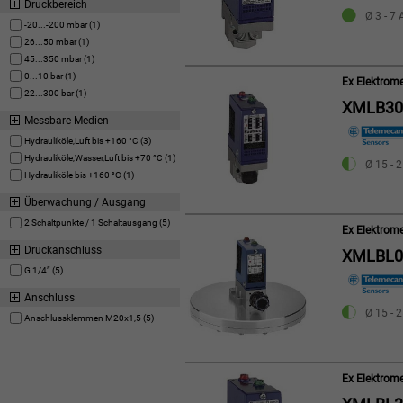
Druckbereich
Ø 3 - 7 
-20...-200 mbar (1)
26...50 mbar (1)
45...350 mbar (1)
0...10 bar (1)
Ex Elektrom
22...300 bar (1)
XMLB30
Messbare Medien
Hydrauliköle,Luft bis +160 °C (3)
Hydrauliköle,Wasser,Luft bis +70 °C (1)
Ø 15 - 2
Hydrauliköle bis +160 °C (1)
Überwachung / Ausgang
2 Schaltpunkte / 1 Schaltausgang (5)
Ex Elektrom
Druckanschluss
XMLBL0
G 1/4” (5)
Anschluss
Ø 15 - 2
Anschlussklemmen M20x1,5 (5)
Ex Elektrom