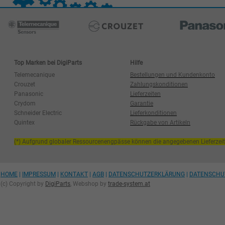
Top Marken bei DigiParts
Hilfe
Telemecanique
Bestellungen und Kundenkonto
Crouzet
Zahlungskonditionen
Panasonic
Lieferzeiten
Crydom
Garantie
Schneider Electric
Lieferkonditionen
Quintex
Rückgabe von Artikeln
(*) Aufgrund globaler Ressourcenengpässe können die angegebenen Lieferzei
HOME
|
IMPRESSUM
|
KONTAKT
|
AGB
|
DATENSCHUTZERKLÄRUNG
|
DATENSCHU
(c) Copyright by
DigiParts
, Webshop by
trade-system.at