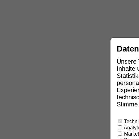
Daten
Unsere 
Inhalte
Statist
persona
Experie
technisc
Stimme b
Techni
Analyt
Market