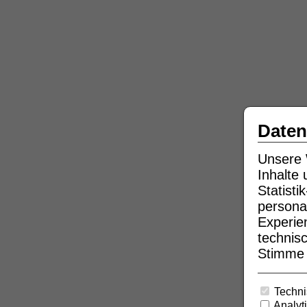
Daten
Unsere 
Inhalte
Statist
persona
Experie
technisc
Stimme b
Techni
Analyt