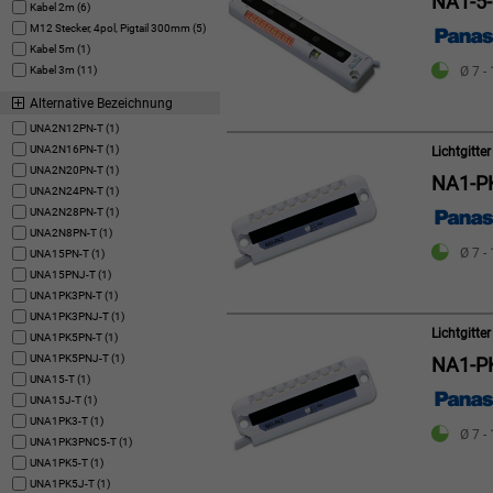
NA1-5
Kabel 2m (6)
M12 Stecker, 4pol, Pigtail 300mm (5)
Kabel 5m (1)
Kabel 3m (11)
Ø 7 -
Alternative Bezeichnung
UNA2N12PN-T (1)
UNA2N16PN-T (1)
Lichtgitt
UNA2N20PN-T (1)
NA1-P
UNA2N24PN-T (1)
UNA2N28PN-T (1)
UNA2N8PN-T (1)
Ø 7 -
UNA15PN-T (1)
UNA15PNJ-T (1)
UNA1PK3PN-T (1)
UNA1PK3PNJ-T (1)
Lichtgitt
UNA1PK5PN-T (1)
UNA1PK5PNJ-T (1)
NA1-P
UNA15-T (1)
UNA15J-T (1)
UNA1PK3-T (1)
Ø 7 -
UNA1PK3PNC5-T (1)
UNA1PK5-T (1)
UNA1PK5J-T (1)