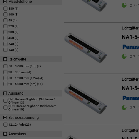
Messfeldhöhe
Ø 7 -
380 (1)
100 (8)
49 (4)
220 (2)
Lichtgitte
300 (2)
NA1-5-
460 (2)
540 (2)
140 (2)
Ø 7 -
Reichweite
50...3'000 mm (3m) (4)
30...300 mm (4)
50...1'200 mm (1,2m) (4)
Lichtgitt
20...5'000 mm (5m) (11)
NA1-5
Ausgang
PNP, Dark-on/Light-on (Schliesser/
Öffner) (13)
NPN, Dark-on/Light-on (Schliesser/
Ø 7 -
Öffner) (10)
Betriebsspannung
12...24 Vdc (23)
Lichtgitt
Anschluss