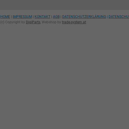
HOME
|
IMPRESSUM
|
KONTAKT
|
AGB
|
DATENSCHUTZERKLÄRUNG
|
DATENSCHU
(c) Copyright by
DigiParts
, Webshop by
trade-system.at