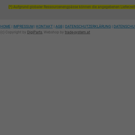
(*) Aufgrund globaler Ressourcenengpässe können die angegebenen Lieferzei
HOME
|
IMPRESSUM
|
KONTAKT
|
AGB
|
DATENSCHUTZERKLÄRUNG
|
DATENSCHU
(c) Copyright by
DigiParts
, Webshop by
trade-system.at