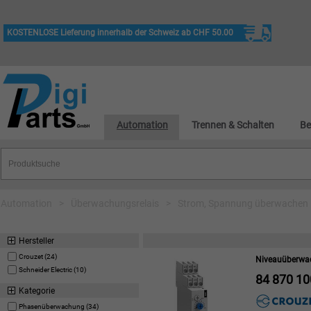
KOSTENLOSE Lieferung innerhalb der Schweiz ab CHF 50.00
Automation
Trennen & Schalten
Be
Automation
>
Überwachungsrelais
>
Strom, Spannung überwachen
Hersteller
Crouzet (24)
Niveauüberwa
Schneider Electric (10)
84 870 10
Kategorie
Phasenüberwachung (34)