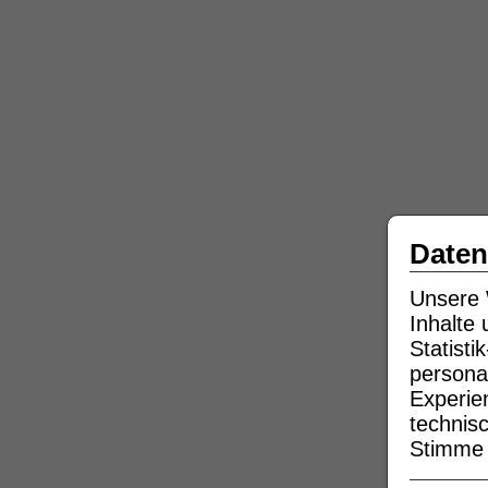
Daten
Unsere 
Inhalte
Statist
persona
Experie
technisc
Stimme b