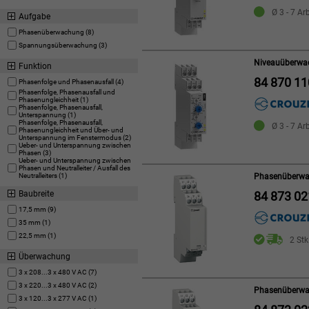
Ø 3 - 7 Ar
Aufgabe
Phasenüberwachung (8)
Spannungsüberwachung (3)
Niveauüberwa
Funktion
84 870 11
Phasenfolge und Phasenausfall (4)
Phasenfolge, Phasenausfall und
Phasenungleichheit (1)
Phasenfolge, Phasenausfall,
Unterspannung (1)
Phasenfolge, Phasenausfall,
Ø 3 - 7 Ar
Phasenungleichheit und Über- und
Unterspannung im Fenstermodus (2)
Ueber- und Unterspannung zwischen
Phasen (3)
Ueber- und Unterspannung zwischen
Phasen und Neutralleiter / Ausfall des
Neutralleiters (1)
Phasenüberwa
Baubreite
84 873 02
17,5 mm (9)
35 mm (1)
22,5 mm (1)
2 Stk
Überwachung
3 x 208...3 x 480 V AC (7)
3 x 220...3 x 480 V AC (2)
Phasenüberwa
3 x 120...3 x 277 V AC (1)