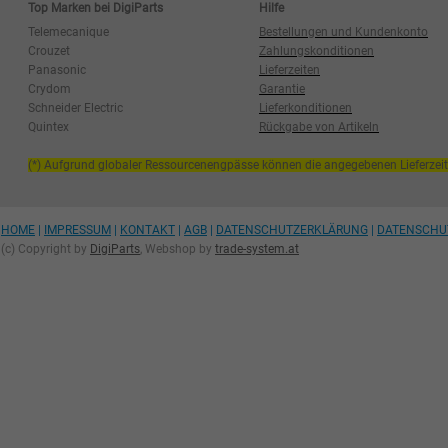
Top Marken bei DigiParts
Hilfe
Telemecanique
Bestellungen und Kundenkonto
Crouzet
Zahlungskonditionen
Panasonic
Lieferzeiten
Crydom
Garantie
Schneider Electric
Lieferkonditionen
Quintex
Rückgabe von Artikeln
(*) Aufgrund globaler Ressourcenengpässe können die angegebenen Lieferzei
HOME
|
IMPRESSUM
|
KONTAKT
|
AGB
|
DATENSCHUTZERKLÄRUNG
|
DATENSCHU
(c) Copyright by
DigiParts
, Webshop by
trade-system.at