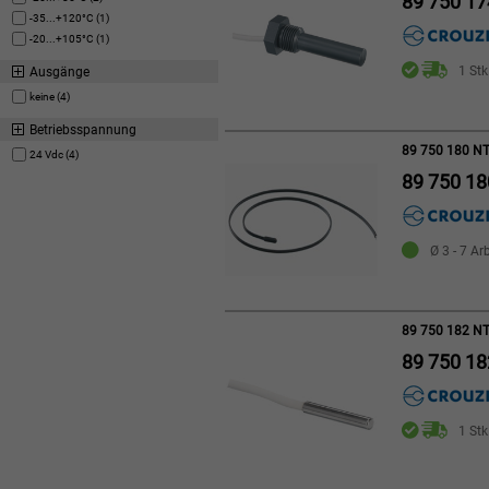
89 750 17
-35...+120°C (1)
-20...+105°C (1)
1 Stk
Ausgänge
keine (4)
Betriebsspannung
89 750 180 NTC
24 Vdc (4)
89 750 18
Ø 3 - 7 Ar
89 750 182 NTC
89 750 18
1 Stk