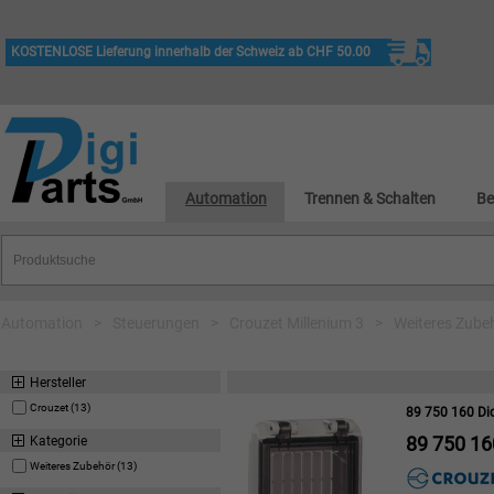
KOSTENLOSE Lieferung innerhalb der Schweiz ab CHF 50.00
Automation
Trennen & Schalten
Be
Automation
>
Steuerungen
>
Crouzet Millenium 3
>
Weiteres Zube
Hersteller
Crouzet (13)
89 750 160 Di
89 750 16
Kategorie
Weiteres Zubehör (13)