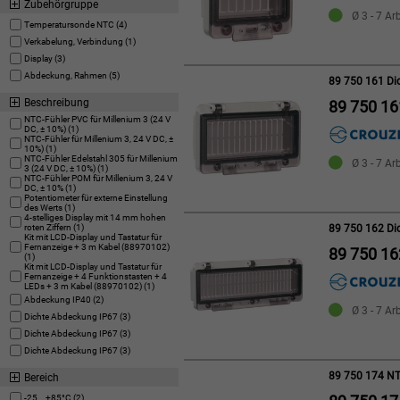
Zubehörgruppe
Ø 3 - 7 Ar
Temperatursonde NTC (4)
Verkabelung, Verbindung (1)
Display (3)
Abdeckung, Rahmen (5)
89 750 161 Di
Beschreibung
89 750 16
NTC-Fühler PVC für Millenium 3 (24 V
DC, ± 10%) (1)
NTC-Fühler für Millenium 3, 24 V DC, ±
10%) (1)
NTC-Fühler Edelstahl 305 für Millenium
Ø 3 - 7 Ar
3 (24 V DC, ± 10%) (1)
NTC-Fühler POM für Millenium 3, 24 V
DC, ± 10% (1)
Potentiometer für externe Einstellung
des Werts (1)
4-stelliges Display mit 14 mm hohen
roten Ziffern (1)
89 750 162 Di
Kit mit LCD-Display und Tastatur für
Fernanzeige + 3 m Kabel (88970102)
89 750 16
(1)
Kit mit LCD-Display und Tastatur für
Fernanzeige + 4 Funktionstasten + 4
LEDs + 3 m Kabel (88970102) (1)
Abdeckung IP40 (2)
Ø 3 - 7 Ar
Dichte Abdeckung IP67 (3)
Dichte Abdeckung IP67 (3)
Dichte Abdeckung IP67 (3)
89 750 174 NTC
Bereich
-25...+85°C (2)