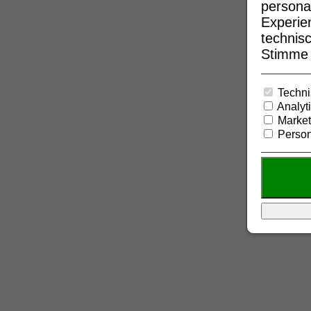
persona
Experie
technisc
Stimme b
Techni
Analyt
Market
Person