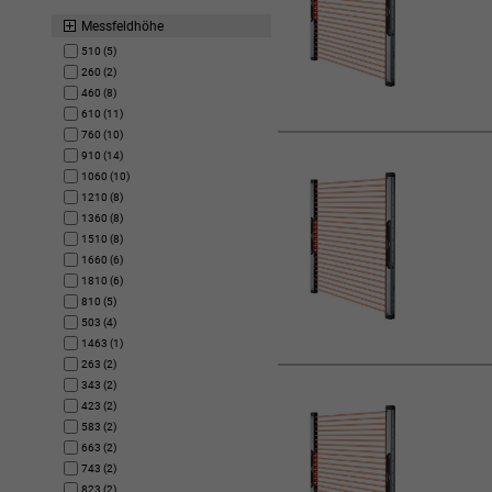
Messfeldhöhe
510 (5)
260 (2)
460 (8)
610 (11)
760 (10)
910 (14)
1060 (10)
1210 (8)
1360 (8)
1510 (8)
1660 (6)
1810 (6)
810 (5)
503 (4)
1463 (1)
263 (2)
343 (2)
423 (2)
583 (2)
663 (2)
743 (2)
823 (2)