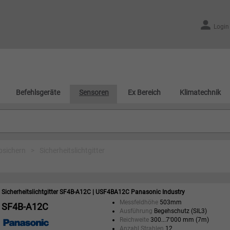
Login
Befehlsgeräte
Sensoren
Ex Bereich
Klimatechnik
bsichern
>
Sicherheitslichtgitter
Sicherheitslichtgitter SF4B-A12C | USF4BA12C Panasonic Industry
Messfeldhöhe
503mm
SF4B-A12C
Ausführung
Begehschutz (SIL3)
Reichweite
300...7'000 mm (7m)
Anzahl Strahlen
12