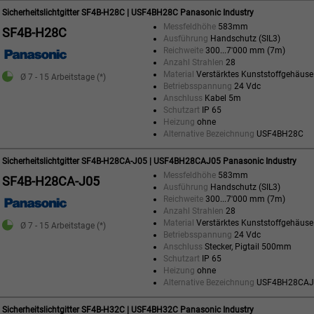
Sicherheitslichtgitter SF4B-H28C | USF4BH28C Panasonic Industry
Messfeldhöhe
583mm
SF4B-H28C
Ausführung
Handschutz (SIL3)
Reichweite
300...7'000 mm (7m)
Anzahl Strahlen
28
Material
Verstärktes Kunststoffgehäuse
Ø 7 - 15 Arbeitstage (*)
Betriebsspannung
24 Vdc
Anschluss
Kabel 5m
Schutzart
IP 65
Heizung
ohne
Alternative Bezeichnung
USF4BH28C
Sicherheitslichtgitter SF4B-H28CA-J05 | USF4BH28CAJ05 Panasonic Industry
Messfeldhöhe
583mm
SF4B-H28CA-J05
Ausführung
Handschutz (SIL3)
Reichweite
300...7'000 mm (7m)
Anzahl Strahlen
28
Material
Verstärktes Kunststoffgehäuse
Ø 7 - 15 Arbeitstage (*)
Betriebsspannung
24 Vdc
Anschluss
Stecker, Pigtail 500mm
Schutzart
IP 65
Heizung
ohne
Alternative Bezeichnung
USF4BH28CAJ
Sicherheitslichtgitter SF4B-H32C | USF4BH32C Panasonic Industry