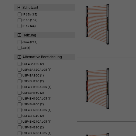
Schutzart
IP 69k (15)
IP 65 (157)
IP 67 (44)
Heizung
ohne (211)
Ja (5)
Alternative Bezeichnung
USF4BA12C (2)
USF4BA12CAJ05 (1)
USF4BA36C (1)
USF4BH12C (2)
USF4BH12CAJ05 (1)
USF4BH16C (2)
USF4BH16CAJ05 (1)
USF4BH20C (2)
USF4BH20CAJ05 (1)
USF4BH24C (2)
USF4BH24CAJ05 (1)
USF4BH28C (2)
USF4BH28CAJ05 (1)