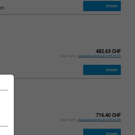
05
482.63 CHF
zzgl. MwSt.,
Versandkostenfrei ab CHF 50.00
716.40 CHF
:
zzgl. MwSt.,
Versandkostenfrei ab CHF 50.00