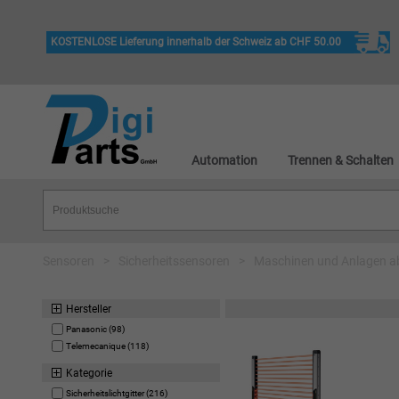
KOSTENLOSE Lieferung innerhalb der Schweiz ab CHF 50.00
Automation
Trennen & Schalten
Sensoren
>
Sicherheitssensoren
>
Maschinen und Anlagen a
Hersteller
Panasonic (98)
Telemecanique (118)
Kategorie
Sicherheitslichtgitter (216)