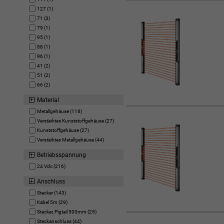
127 (1)
71 (3)
79 (1)
95 (1)
88 (1)
96 (1)
41 (2)
51 (2)
66 (2)
Material
Metallgehäuse (118)
Verstärktes Kunststoffgehäuse (27)
Kunststoffgehäuse (27)
Verstärktes Metallgehäuse (44)
Betriebsspannung
24 Vdc (216)
Anschluss
Stecker (143)
Kabel 5m (29)
Stecker, Pigtail 500mm (25)
Steckanschluss (44)