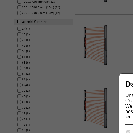
100...3'000 mm (3m) (27)
200...15'000 mm (15m) (32)
200...12'000 mm (12m) (12)
Anzahl Strahlen
2 (31)
13 (2)
38 (8)
46 (9)
53 (8)
61 (8)
68 (6)
76 (8)
83 (4)
91 (4)
D
3 (45)
30 (2)
Uns
45 (2)
Coo
60 (2)
Wer
75 (2)
bes
12 (9)
tec
36 (7)
16 (11)
20 (6)