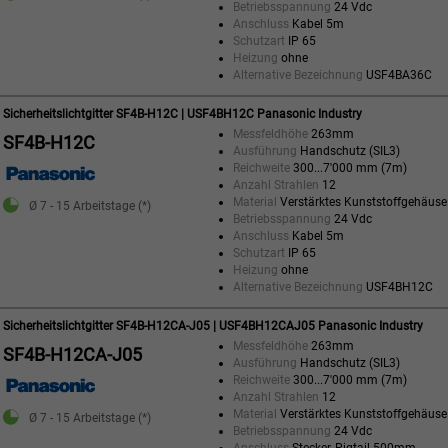
Betriebsspannung
24 Vdc
Anschluss
Kabel 5m
Schutzart
IP 65
Heizung
ohne
Alternative Bezeichnung
USF4BA36C
Sicherheitslichtgitter SF4B-H12C | USF4BH12C Panasonic Industry
Messfeldhöhe
263mm
SF4B-H12C
Ausführung
Handschutz (SIL3)
Reichweite
300...7'000 mm (7m)
Anzahl Strahlen
12
Material
Verstärktes Kunststoffgehäuse
Ø 7 - 15 Arbeitstage (*)
Betriebsspannung
24 Vdc
Anschluss
Kabel 5m
Schutzart
IP 65
Heizung
ohne
Alternative Bezeichnung
USF4BH12C
Sicherheitslichtgitter SF4B-H12CA-J05 | USF4BH12CAJ05 Panasonic Industry
Messfeldhöhe
263mm
SF4B-H12CA-J05
Ausführung
Handschutz (SIL3)
Reichweite
300...7'000 mm (7m)
Anzahl Strahlen
12
Material
Verstärktes Kunststoffgehäuse
Ø 7 - 15 Arbeitstage (*)
Betriebsspannung
24 Vdc