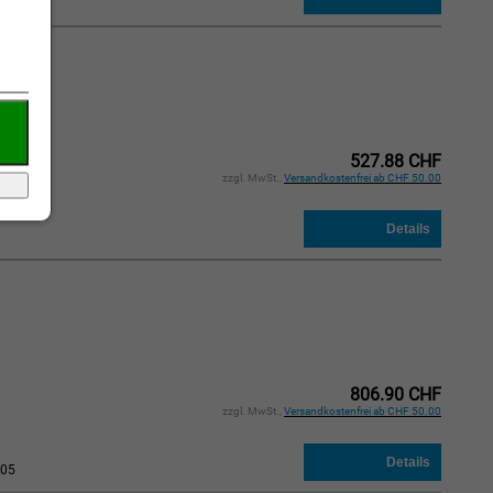
05
527.88 CHF
zzgl. MwSt.,
Versandkostenfrei ab CHF 50.00
806.90 CHF
zzgl. MwSt.,
Versandkostenfrei ab CHF 50.00
05