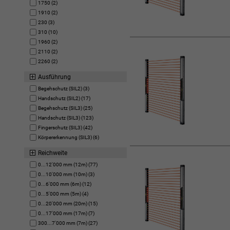
1750 (2)
1910 (2)
230 (3)
310 (10)
1960 (2)
2110 (2)
2260 (2)
Ausführung
Begehschutz (SIL2) (3)
Handschutz (SIL2) (17)
Begehschutz (SIL3) (25)
Handschutz (SIL3) (123)
Fingerschutz (SIL3) (42)
Körpererkennung (SIL3) (6)
Reichweite
0...12'000 mm (12m) (77)
0...10'000 mm (10m) (3)
0...6'000 mm (6m) (12)
0...5'000 mm (5m) (4)
0...20'000 mm (20m) (15)
0...17'000 mm (17m) (7)
300...7'000 mm (7m) (27)