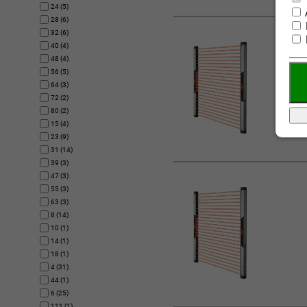
24 (5)
28 (6)
32 (6)
40 (4)
48 (4)
56 (5)
64 (3)
72 (2)
80 (2)
15 (4)
23 (9)
31 (14)
39 (3)
47 (3)
55 (3)
63 (3)
8 (14)
10 (1)
14 (1)
18 (1)
4 (31)
44 (1)
6 (25)
111 (1)