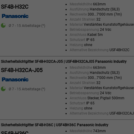
Messfeldhöhe
663mm
SF4B-H32C
Ausführung
Handschutz (SIL3)
Reichweite
300...7'000 mm (7m)
Anzahl Strahlen
32
Material
Verstärktes Kunststoffgehäuse
Ø 7 - 15 Arbeitstage (*)
Betriebsspannung
24 Vdc
Anschluss
Kabel 5m
Schutzart
IP 65
Heizung
ohne
Alternative Bezeichnung
USF4BH32C
Sicherheitslichtgitter SF4B-H32CA-J05 | USF4BH32CAJ05 Panasonic Industry
Messfeldhöhe
663mm
SF4B-H32CA-J05
Ausführung
Handschutz (SIL3)
Reichweite
300...7'000 mm (7m)
Anzahl Strahlen
32
Material
Verstärktes Kunststoffgehäuse
Ø 7 - 15 Arbeitstage (*)
Betriebsspannung
24 Vdc
Anschluss
Stecker, Pigtail 500mm
Schutzart
IP 65
Heizung
ohne
Alternative Bezeichnung
USF4BH32CAJ
Sicherheitslichtgitter SF4B-H36C | USF4BH36C Panasonic Industry
Messfeldhöhe
743mm
SF4B-H36C