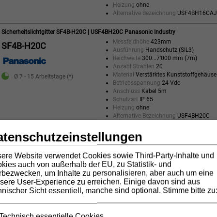
Heizung
ohne
Alternative Bezeichnung
USF4BH16CAJ
Sicherheitslichtgitter SF4B-H20C | USF4BH20C Panasonic Industry
Messfeldhöhe
423mm
SF4B-H20C
Ausführung
Handschutz (SIL3)
Reichweite
300...7'000 mm (7m)
Anzahl Strahlen
20
Material
Verstärktes Kunststoffgehäuse
Ø 7 - 15 Arbeitstage (*)
Betriebsspannung
24 Vdc
Anschluss
Kabel 5m
Schutzart
IP 65
Heizung
ohne
Alternative Bezeichnung
USF4BH20C
atenschutzeinstellungen
Sicherheitslichtgitter SF4B-H20CA-J05 | USF4BH20CAJ05 Panasonic Industry
Messfeldhöhe
423mm
SF4B-H20CA-J05
Ausführung
Handschutz (SIL3)
ere Website verwendet Cookies sowie Third-Party-Inhalte und
Reichweite
300...7'000 mm (7m)
kies auch von außerhalb der EU, zu Statistik- und
Anzahl Strahlen
20
bezwecken, um Inhalte zu personalisieren, aber auch um eine
Material
Verstärktes Kunststoffgehäuse
Ø 7 - 15 Arbeitstage (*)
sere User-Experience zu erreichen. Einige davon sind aus
Betriebsspannung
24 Vdc
hnischer Sicht essentiell, manche sind optional. Stimme bitte zu
Anschluss
Stecker, Pigtail 500mm
Schutzart
IP 65
Heizung
ohne
Technisch essentielle Cookies