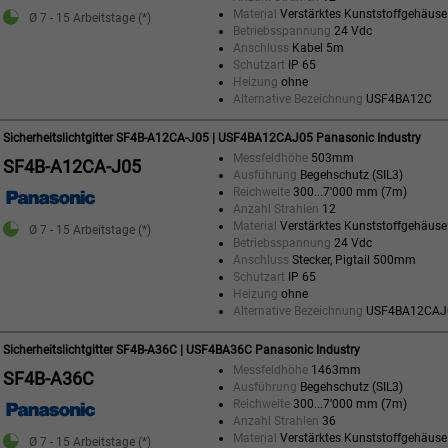
Material
Verstärktes Kunststoffgehäuse
Ø 7 - 15 Arbeitstage (*)
Betriebsspannung
24 Vdc
Anschluss
Kabel 5m
Schutzart
IP 65
Heizung
ohne
Alternative Bezeichnung
USF4BA12C
Sicherheitslichtgitter SF4B-A12CA-J05 | USF4BA12CAJ05 Panasonic Industry
Messfeldhöhe
503mm
SF4B-A12CA-J05
Ausführung
Begehschutz (SIL3)
Reichweite
300...7'000 mm (7m)
Anzahl Strahlen
12
Material
Verstärktes Kunststoffgehäuse
Ø 7 - 15 Arbeitstage (*)
Betriebsspannung
24 Vdc
Anschluss
Stecker, Pigtail 500mm
Schutzart
IP 65
Heizung
ohne
Alternative Bezeichnung
USF4BA12CAJ
Sicherheitslichtgitter SF4B-A36C | USF4BA36C Panasonic Industry
Messfeldhöhe
1463mm
SF4B-A36C
Ausführung
Begehschutz (SIL3)
Reichweite
300...7'000 mm (7m)
Anzahl Strahlen
36
Material
Verstärktes Kunststoffgehäuse
Ø 7 - 15 Arbeitstage (*)