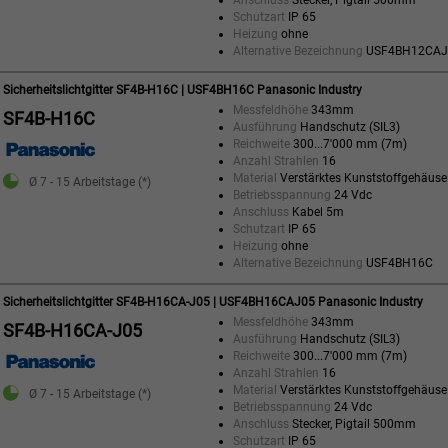
Anschluss
Stecker, Pigtail 500mm
Schutzart
IP 65
Heizung
ohne
Alternative Bezeichnung
USF4BH12CAJ
Sicherheitslichtgitter SF4B-H16C | USF4BH16C Panasonic Industry
Messfeldhöhe
343mm
SF4B-H16C
Ausführung
Handschutz (SIL3)
Reichweite
300...7'000 mm (7m)
Anzahl Strahlen
16
Material
Verstärktes Kunststoffgehäuse
Ø 7 - 15 Arbeitstage (*)
Betriebsspannung
24 Vdc
Anschluss
Kabel 5m
Schutzart
IP 65
Heizung
ohne
Alternative Bezeichnung
USF4BH16C
Sicherheitslichtgitter SF4B-H16CA-J05 | USF4BH16CAJ05 Panasonic Industry
Messfeldhöhe
343mm
SF4B-H16CA-J05
Ausführung
Handschutz (SIL3)
Reichweite
300...7'000 mm (7m)
Anzahl Strahlen
16
Material
Verstärktes Kunststoffgehäuse
Ø 7 - 15 Arbeitstage (*)
Betriebsspannung
24 Vdc
Anschluss
Stecker, Pigtail 500mm
Schutzart
IP 65