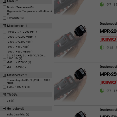
Medium
Ø 7 - 1
Druck + Temperatur (5)
Hygrometrie, Temperatur und Luftdruck
(1)
Temperatur (2)
Druckmodul
Messbereich 1
MPR-20
-10 000 ... +10 000 Pa (1)
-2000 ... +2000 mBar (1)
-2500 ... +2500 Pa (1)
-500 ... +500 Pa (1)
Ø 15 - 
-500 ... +500 mBar (1)
5 ... 95 %HR / 0 ... +50 °C / 800 ...
1100 hPa (1)
-200 ... +1760 °C (1)
Druckmodul 
-20 ... +80°C (1)
MPR-25
Messbereich 2
Thermokoppler K/J/T (-200 ... +1300
°C) (5)
800 ... 1100 hPa (1)
Ø 7 - 1
TR 99%
3 s (1)
Genauigkeit
Druckmodul 
siehe Datenblatt (1)