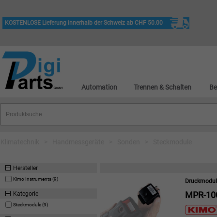
KOSTENLOSE Lieferung innerhalb der Schweiz ab CHF 50.00
Automation
Trennen & Schalten
Be
Klimatechnik
>
Handmessgeräte
>
Sonden
>
Steckmodule
Hersteller
Kimo Instruments (9)
Druckmodul 
MPR-10
Kategorie
Steckmodule (9)