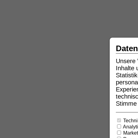
Daten
Unsere 
Inhalte
Statist
persona
Experie
technisc
Stimme b
Techni
Analyt
Market