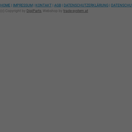
HOME
|
IMPRESSUM
|
KONTAKT
|
AGB
|
DATENSCHUTZERKLÄRUNG
|
DATENSCHU
(c) Copyright by
DigiParts
, Webshop by
trade-system.at